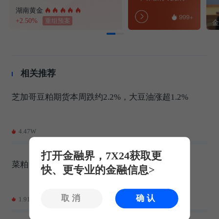
湖南黄金
+2.50%
重组预案
相关推荐
芝加哥豆粕期货本周跌约2.2%，大豆油涨超1.2%
4.47W
打开金融界，7X24获取更
菜粕：今日郑州菜粕期货低开后震荡上涨
快、更专业的金融信息>
取消
确认
1.91W